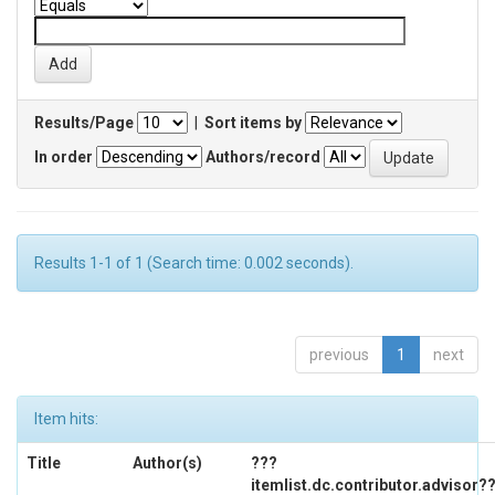
Results/Page
|
Sort items by
In order
Authors/record
Results 1-1 of 1 (Search time: 0.002 seconds).
previous
1
next
Item hits:
Title
Author(s)
???
itemlist.dc.contributor.advisor?