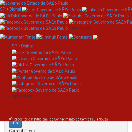
SP + Digital
/governosp
SP + Digital
Skip
Search
navigation
Search:
/governosp
for
Repositório Institucional do Conhecimento do Centro Paula Souza
Current filters: