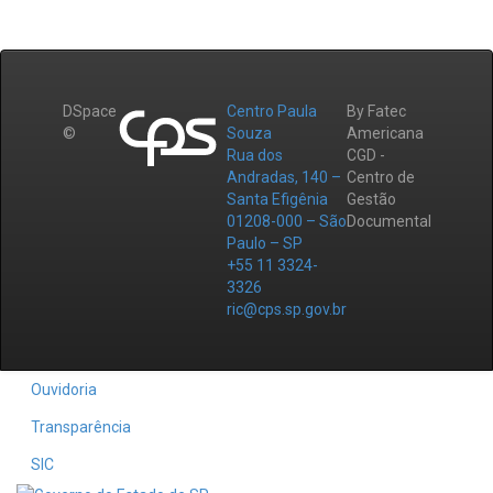
DSpace
Centro Paula
By Fatec
©
Souza
Americana
Rua dos
CGD -
Andradas, 140 –
Centro de
Santa Efigênia
Gestão
01208-000 – São
Documental
Paulo – SP
+55 11 3324-
3326
ric@cps.sp.gov.br
Ouvidoria
Transparência
SIC