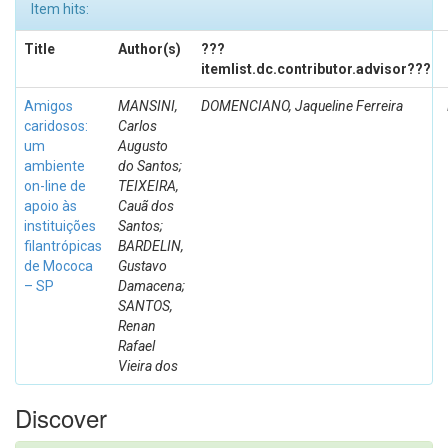
Item hits:
Title
Author(s)
???
itemlist.dc.contributor.advisor???
Amigos
MANSINI,
DOMENCIANO, Jaqueline Ferreira
caridosos:
Carlos
um
Augusto
ambiente
do Santos;
on-line de
TEIXEIRA,
apoio às
Cauã dos
instituições
Santos;
filantrópicas
BARDELIN,
de Mococa
Gustavo
– SP
Damacena;
SANTOS,
Renan
Rafael
Vieira dos
Discover