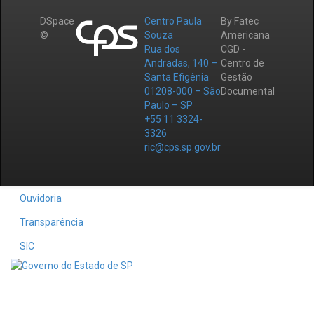
DSpace
Centro Paula
By Fatec
©
Souza
Americana
Rua dos
CGD -
Andradas, 140 –
Centro de
Santa Efigênia
Gestão
01208-000 – São
Documental
Paulo – SP
+55 11 3324-
3326
ric@cps.sp.gov.br
Ouvidoria
Transparência
SIC