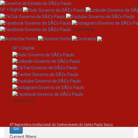
SP + Digital
/governosp
SP + Digital
Skip
Search
navigation
Search:
/governosp
for
Repositório Institucional do Conhecimento do Centro Paula Souza
Current filters: