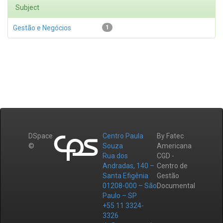
Subject
Gestão e Negócios
1
DSpace
Centro Paula
By Fatec
©
Souza
Americana
Rua dos
CGD -
Andradas, 140 –
Centro de
Santa Efigênia
Gestão
01208-000 – São
Documental
Paulo – SP
+55 11 3324-
3326