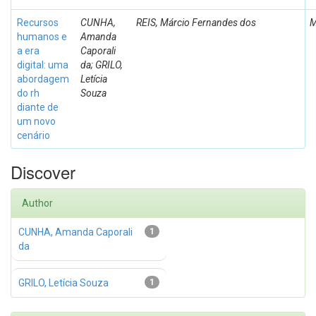
Recursos
CUNHA,
REIS, Márcio Fernandes dos
M
humanos e
Amanda
a era
Caporali
digital: uma
da; GRILO,
abordagem
Letícia
do rh
Souza
diante de
um novo
cenário
Discover
Author
CUNHA, Amanda Caporali
1
da
GRILO, Letícia Souza
1