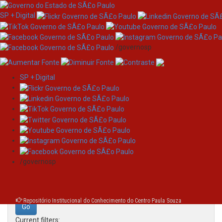
SP + Digital
/governosp
SP + Digital
Skip
Search
navigation
Search:
/governosp
for
Repositório Institucional do Conhecimento do Centro Paula Souza
Current filters: