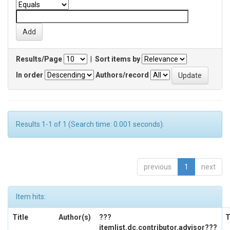
Results/Page
|
Sort items by
In order
Authors/record
Results 1-1 of 1 (Search time: 0.001 seconds).
previous
1
next
Item hits:
Title
Author(s)
???
T
itemlist.dc.contributor.advisor???