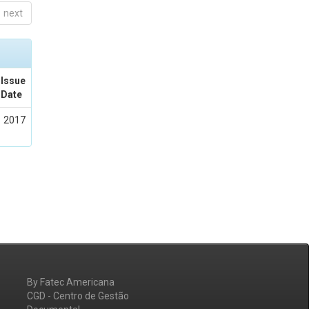
next
Issue
Date
2017
By Fatec Americana
CGD - Centro de Gestão