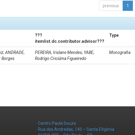
previous
1
???
Type
itemlist.dc.contributor.advisor???
riz; ANDRADE,
PEREIRA, Irislane Mendes; YABE,
Monografia
r Borges
Rodrigo Criciúma Figueiredo
Centro Paula Souza
Rua dos Andradas, 140 – Santa Efigênia