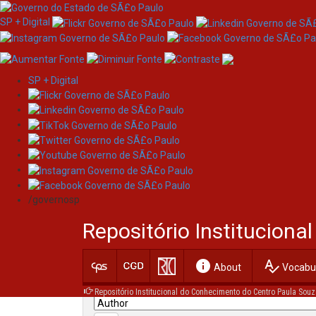
SP + Digital
SP + Digital
Skip
Search
navigation
/governosp
Search:
Repositório Institucion
for
info
spellcheck
Current filters:
About
Vocabul
Repositório Institucional do Conhecimento do Centro Paula Souz