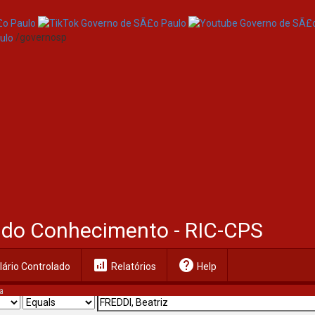
/governosp
al do Conhecimento - RIC-CPS
analytics
help
ário Controlado
Relatórios
Help
a