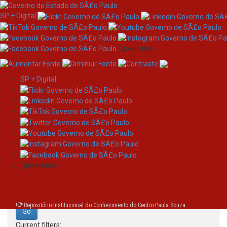
SP + Digital
/governosp
SP + Digital
Skip
Search
navigation
Search:
/governosp
for
Repositório Institucional do Conhecimento do Centro Paula Souza
Current filters: