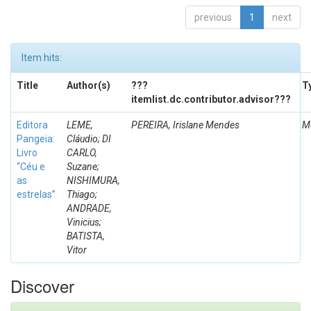
previous
1
next
Item hits:
Title
Author(s)
???
T
itemlist.dc.contributor.advisor???
Editora
LEME,
PEREIRA, Irislane Mendes
M
Pangeia:
Cláudio; DI
Livro
CARLO,
“Céu e
Suzane;
as
NISHIMURA,
estrelas”
Thiago;
ANDRADE,
Vinicius;
BATISTA,
Vitor
Discover