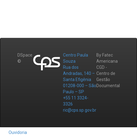
DSpace
Centro Paula
By Fatec
©
Souza
Americana
Rua dos
CGD -
Andradas, 140 –
Centro de
Santa Efigênia
Gestão
01208-000 – São
Documental
Paulo – SP
+55 11 3324-
3326
ric@cps.sp.gov.br
Ouvidoria