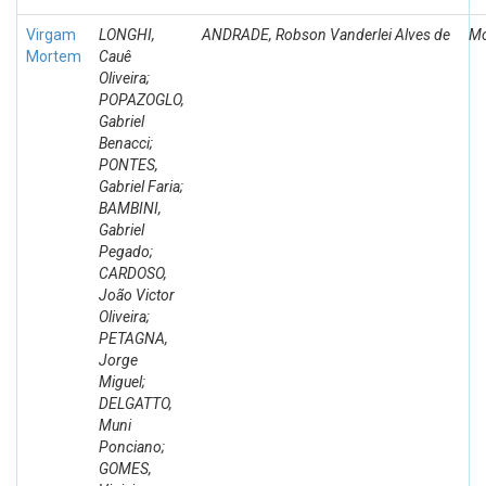
Virgam
LONGHI,
ANDRADE, Robson Vanderlei Alves de
Mo
Mortem
Cauê
Oliveira;
POPAZOGLO,
Gabriel
Benacci;
PONTES,
Gabriel Faria;
BAMBINI,
Gabriel
Pegado;
CARDOSO,
João Victor
Oliveira;
PETAGNA,
Jorge
Miguel;
DELGATTO,
Muni
Ponciano;
GOMES,