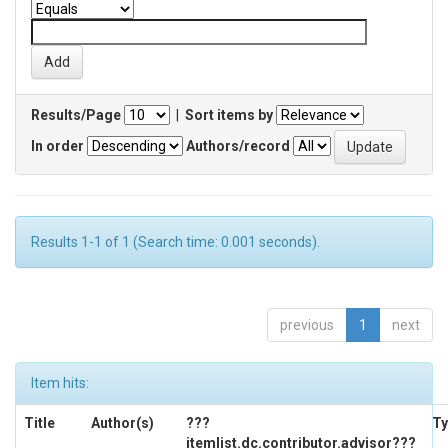
Results/Page
|
Sort items by
In order
Authors/record
Results 1-1 of 1 (Search time: 0.001 seconds).
previous
1
next
Item hits:
Title
Author(s)
???
Ty
itemlist.dc.contributor.advisor???