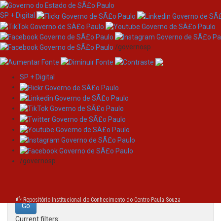
SP + Digital
/governosp
SP + Digital
Skip
Search
navigation
Search:
/governosp
for
Repositório Institucional do Conhecimento do Centro Paula Souza
Current filters: