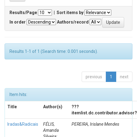
Results/Page
|
Sort items by
In order
Authors/record
Results 1-1 of 1 (Search time: 0.001 seconds).
previous
1
next
Item hits:
Title
Author(s)
???
itemlist.dc.contributor.advisor
Iradas&Radicais
FÉLIS,
PEREIRA, Irislane Mendes
Amanda
Silveira;