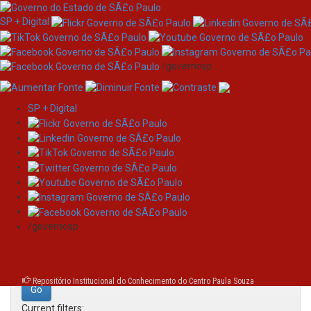
SP + Digital
/governosp
SP + Digital
Skip
Search
navigation
Search:
/governosp
for
Repositório Institucional do Conhecimento do Centro Paula Souza
Current filters: