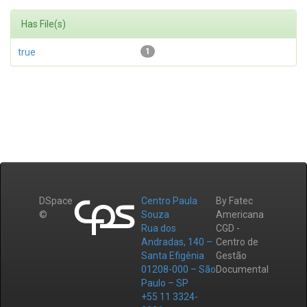
Has File(s)
true
1
DSpace
Centro Paula
By Fatec
©
Souza
Americana
Rua dos
CGD -
Andradas, 140 –
Centro de
Santa Efigênia
Gestão
01208-000 – São
Documental
Paulo – SP
+55 11 3324-