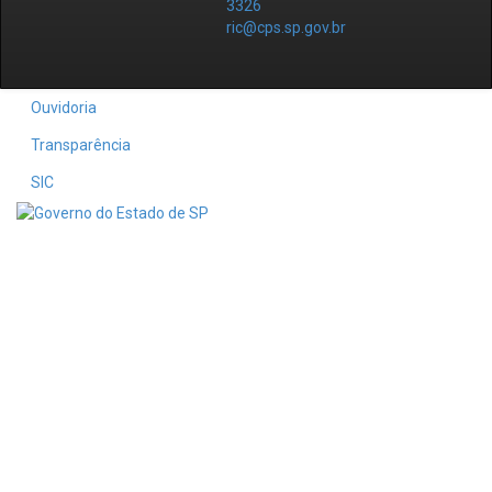
3326
ric@cps.sp.gov.br
Ouvidoria
Transparência
SIC