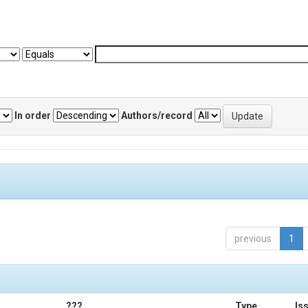
In order
Authors/record
previous
1
???
Type
Is