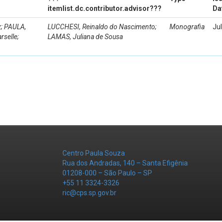
itemlist.dc.contributor.advisor???
Da
z; PAULA,
LUCCHESI, Reinaldo do Nascimento;
Monografia
Ju
selle;
LAMAS, Juliana de Sousa
Centro Paula Souza
Rua dos Andradas, 140 – Santa Efigênia
01208-000 – São Paulo – SP
+55 11 3324-3326
ric@cps.sp.gov.br