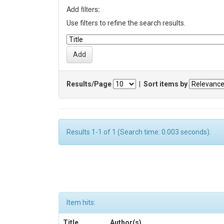
Add filters:
Use filters to refine the search results.
Results/Page
|
Sort items by
Results 1-1 of 1 (Search time: 0.003 seconds).
Item hits:
Title
Author(s)