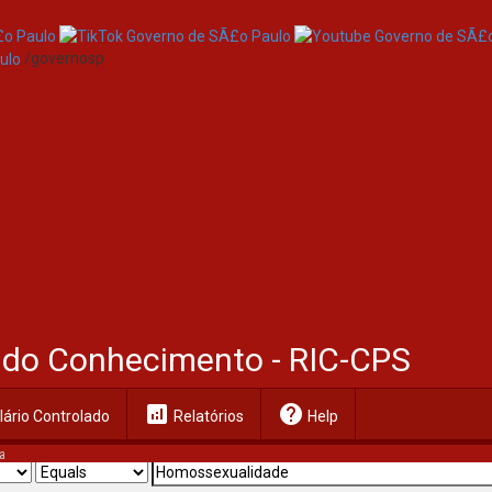
/governosp
al do Conhecimento - RIC-CPS
analytics
help
ário Controlado
Relatórios
Help
a