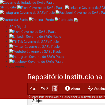
SP + Digital
SP + Digital
Skip
Search
navigation
/governosp
Search:
Repositório Institucion
for
info
spellcheck
Current filters:
About
Vocabul
Repositório Institucional do Conhecimento do Centro Paula Souz