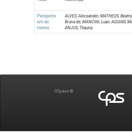
Perispirito
ALVES, Alecsander; MATHEUS, Beatri
em do
Bruna de; MANCINI, Luan; AGUIAR, Mar
menor
ANJOS, Thauna
DSpace ©