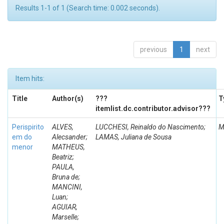
Results 1-1 of 1 (Search time: 0.002 seconds).
previous
1
next
Item hits:
Title
Author(s)
???
T
itemlist.dc.contributor.advisor???
Perispirito
ALVES,
LUCCHESI, Reinaldo do Nascimento;
M
em do
Alecsander;
LAMAS, Juliana de Sousa
menor
MATHEUS,
Beatriz;
PAULA,
Bruna de;
MANCINI,
Luan;
AGUIAR,
Marselle;