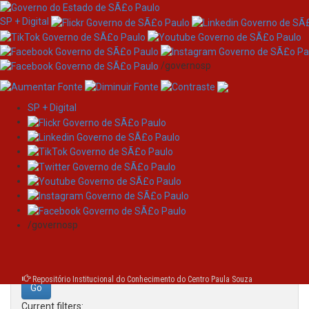
SP + Digital
/governosp
SP + Digital
Skip
Search
navigation
Search:
/governosp
for
Repositório Institucional do Conhecimento do Centro Paula Souza
Current filters: