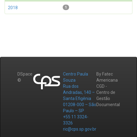
2018
1
DSpace
Centro Paula
By Fatec
©
Souza
Americana
Rua dos
CGD -
Andradas, 140 –
Centro de
Santa Efigênia
Gestão
01208-000 – São
Documental
Paulo – SP
+55 11 3324-
3326
ric@cps.sp.gov.br