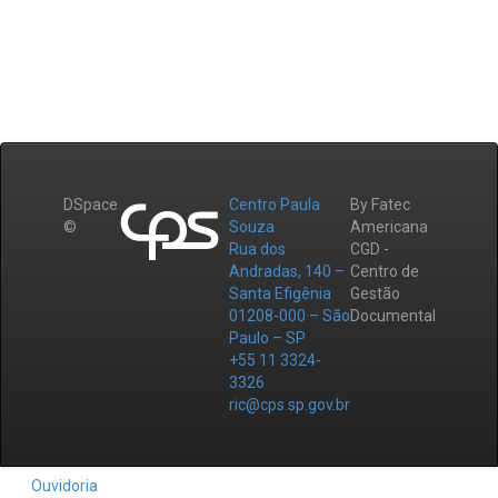
DSpace
Centro Paula
By Fatec
©
Souza
Americana
Rua dos
CGD -
Andradas, 140 –
Centro de
Santa Efigênia
Gestão
01208-000 – São
Documental
Paulo – SP
+55 11 3324-
3326
ric@cps.sp.gov.br
Ouvidoria