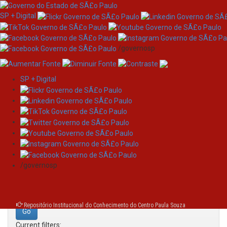
SP + Digital
/governosp
SP + Digital
Skip
Search
navigation
Search:
/governosp
for
Repositório Institucional do Conhecimento do Centro Paula Souza
Current filters: