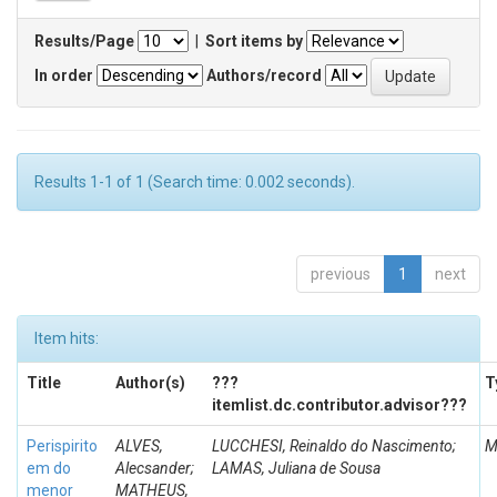
Results/Page
|
Sort items by
In order
Authors/record
Results 1-1 of 1 (Search time: 0.002 seconds).
previous
1
next
Item hits:
Title
Author(s)
???
T
itemlist.dc.contributor.advisor???
Perispirito
ALVES,
LUCCHESI, Reinaldo do Nascimento;
M
em do
Alecsander;
LAMAS, Juliana de Sousa
menor
MATHEUS,