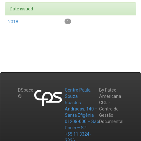
Date issued
2018
1
DSpace
Centro Paula
By Fatec
©
Souza
Americana
Rua dos
CGD -
Andradas, 140 –
Centro de
Santa Efigênia
Gestão
01208-000 – São
Documental
Paulo – SP
+55 11 3324-
3326