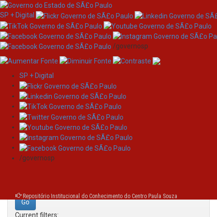
SP + Digital
/governosp
SP + Digital
Skip
Search
navigation
Search:
/governosp
for
Repositório Institucional do Conhecimento do Centro Paula Souza
Current filters: