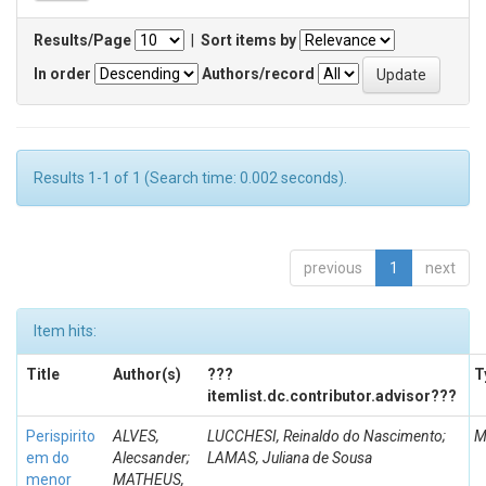
Results/Page
|
Sort items by
In order
Authors/record
Results 1-1 of 1 (Search time: 0.002 seconds).
previous
1
next
Item hits:
Title
Author(s)
???
T
itemlist.dc.contributor.advisor???
Perispirito
ALVES,
LUCCHESI, Reinaldo do Nascimento;
M
em do
Alecsander;
LAMAS, Juliana de Sousa
menor
MATHEUS,