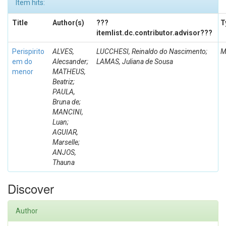
Item hits:
Title
Author(s)
???
T
itemlist.dc.contributor.advisor???
Perispirito
ALVES,
LUCCHESI, Reinaldo do Nascimento;
M
em do
Alecsander;
LAMAS, Juliana de Sousa
menor
MATHEUS,
Beatriz;
PAULA,
Bruna de;
MANCINI,
Luan;
AGUIAR,
Marselle;
ANJOS,
Thauna
Discover
Author