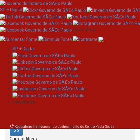
SP + Digital
/governosp
SP + Digital
Skip
Search
navigation
Search:
/governosp
for
Repositório Institucional do Conhecimento do Centro Paula Souza
Current filters: