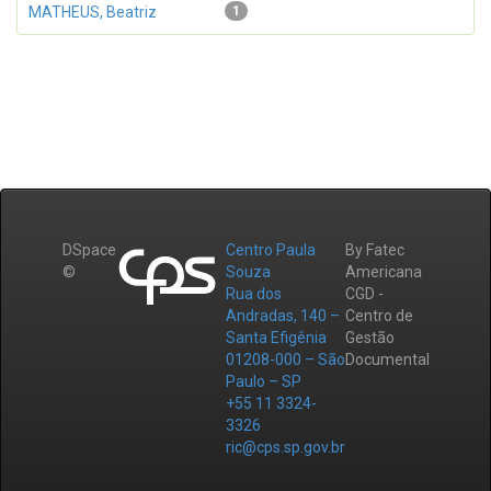
MATHEUS, Beatriz
1
DSpace
Centro Paula
By Fatec
©
Souza
Americana
Rua dos
CGD -
Andradas, 140 –
Centro de
Santa Efigênia
Gestão
01208-000 – São
Documental
Paulo – SP
+55 11 3324-
3326
ric@cps.sp.gov.br