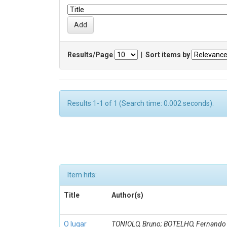
Results/Page
|
Sort items by
Results 1-1 of 1 (Search time: 0.002 seconds).
Item hits:
Title
Author(s)
O lugar
TONIOLO, Bruno; BOTELHO, Fernando 