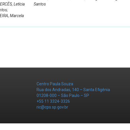
ERCÊS, Letícia
Santos
ntos;
EIRA, Marcela
Centro Paula Souza
Rua dos Andradas, 140 – Santa Efigênia
01208-000 – São Paulo – SP
+55 11 3324-3326
ric@cps.sp.gov.br