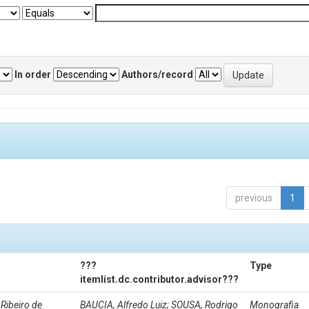
In order
Authors/record
previous
1
???
Type
itemlist.dc.contributor.advisor???
Ribeiro de
BAUCIA, Alfredo Luiz; SOUSA, Rodrigo
Monografia