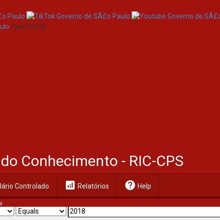
/governosp
al do Conhecimento - RIC-CPS
analytics
help
ário Controlado
Relatórios
Help
a