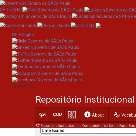
SP + Digital
SP + Digital
Skip
Search
navigation
/governosp
Search:
Repositório Institucion
for
info
spellcheck
Current filters:
About
Vocabul
Repositório Institucional do Conhecimento do Centro Paula Souz