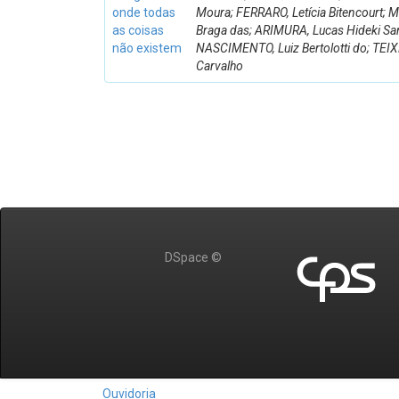
onde todas
Moura; FERRARO, Letícia Bitencourt; M
as coisas
Braga das; ARIMURA, Lucas Hideki Sa
não existem
NASCIMENTO, Luiz Bertolotti do; TEIX
Carvalho
DSpace ©
Ouvidoria