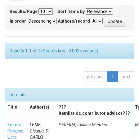
Results/Page
|
Sort items by
In order
Authors/record
Results 1-1 of 1 (Search time: 0.002 seconds).
previous
1
next
Item hits:
Title
Author(s)
???
T
itemlist.dc.contributor.advisor???
Editora
LEME,
PEREIRA, Irislane Mendes
M
Pangeia:
Cláudio; DI
Livro
CARLO,