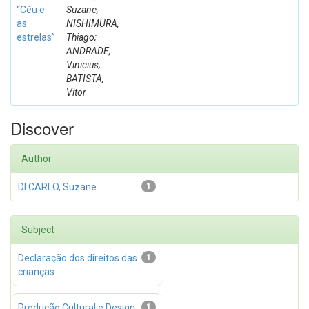
“Céu e
Suzane;
as
NISHIMURA,
estrelas”
Thiago;
ANDRADE,
Vinicius;
BATISTA,
Vitor
Discover
Author
DI CARLO, Suzane
1
Subject
Declaração dos direitos das
1
crianças
Produção Cultural e Design
1