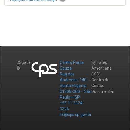
DSpace
Centro Paula
By Fatec
©
Souza
Americana
Rua dos
CGD -
Andradas, 140 –
Centro de
Santa Efigênia
Gestão
01208-000 – São
Documental
Paulo – SP
+55 11 3324-
3326
ric@cps.sp.gov.br