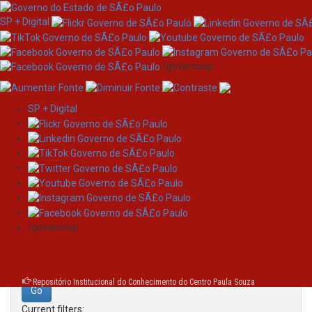
SP + Digital
/governosp
SP + Digital
Skip
Search
navigation
Search:
/governosp
for
Repositório Institucional do Conhecimento do Centro Paula Souza
Current filters: