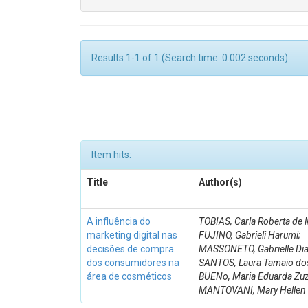
Results 1-1 of 1 (Search time: 0.002 seconds).
Item hits:
Title
Author(s)
A influência do
TOBIAS, Carla Roberta de 
marketing digital nas
FUJINO, Gabrieli Harumi;
decisões de compra
MASSONETO, Gabrielle Dia
dos consumidores na
SANTOS, Laura Tamaio do
área de cosméticos
BUENo, Maria Eduarda Zuz
MANTOVANI, Mary Hellen