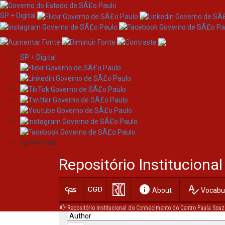
SP + Digital
SP + Digital
Skip
Search
navigation
/governosp
Search:
Repositório Institucion
for
info
spellcheck
Current filters:
About
Vocabul
Repositório Institucional do Conhecimento do Centro Paula Souz