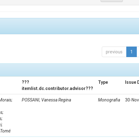
previous
1
???
Type
Issue 
itemlist.dc.contributor.advisor???
Morais;
POSSANI, Vanessa Regina
Monografia
30-Nov
s;
s;
i;
 Tomé