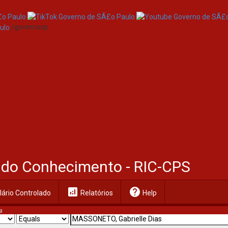
/governosp
al do Conhecimento - RIC-CPS
analytics
help
ário Controlado
Relatórios
Help
a