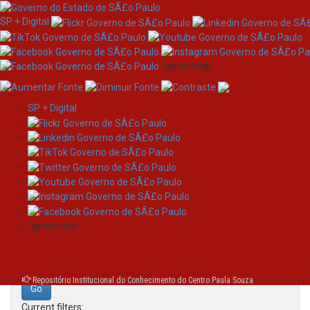
SP + Digital
/governosp
SP + Digital
Skip
Search
navigation
Search:
/governosp
for
Repositório Institucional do Conhecimento do Centro Paula Souza
Current filters: