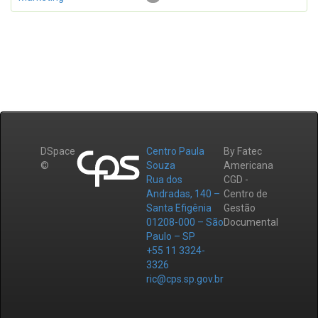
DSpace
Centro Paula
By Fatec
©
Souza
Americana
Rua dos
CGD -
Andradas, 140 –
Centro de
Santa Efigênia
Gestão
01208-000 – São
Documental
Paulo – SP
+55 11 3324-
3326
ric@cps.sp.gov.br