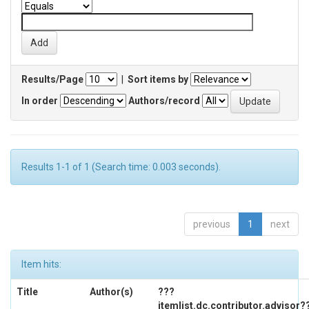
Results/Page
|
Sort items by
In order
Authors/record
Results 1-1 of 1 (Search time: 0.003 seconds).
previous
1
next
Item hits:
Title
Author(s)
???
itemlist.dc.contributor.advisor?