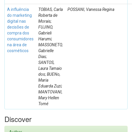
A influência
TOBIAS, Carla
POSSANI, Vanessa Regina
do marketing
Roberta de
digital nas
Morais;
decisões de
FUJINO,
compra dos
Gabrieli
consumidores
Harumi;
na área de
MASSONETO,
cosméticos
Gabrielle
Dias;
SANTOS,
Laura Tamaio
dos; BUENo,
Maria
Eduarda Zuzi;
MANTOVANI,
Mary Hellen
Tomé
Discover