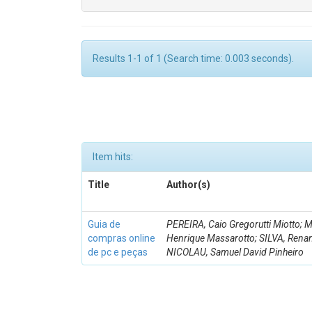
Results 1-1 of 1 (Search time: 0.003 seconds).
Item hits:
Title
Author(s)
Guia de
PEREIRA, Caio Gregorutti Miotto;
compras online
Henrique Massarotto; SILVA, Rena
de pc e peças
NICOLAU, Samuel David Pinheiro