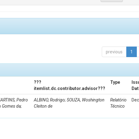
previous
1
???
Type
Iss
itemlist.dc.contributor.advisor???
Dat
 MARTINS, Pedro
ALBINO, Rodrigo; SOUZA, Woshington
Relatório
Dec
n Gomes da;
Cleiton de
Técnico