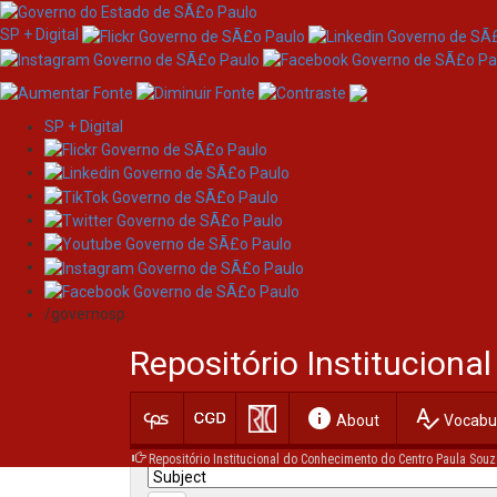
SP + Digital
SP + Digital
Skip
Search
navigation
/governosp
Search:
Repositório Institucion
for
info
spellcheck
Current filters:
About
Vocabul
Repositório Institucional do Conhecimento do Centro Paula Souz