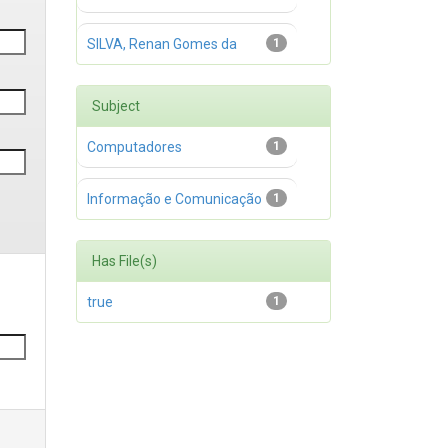
SILVA, Renan Gomes da
1
Subject
Computadores
1
Informação e Comunicação
1
Has File(s)
true
1