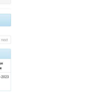
next
ue
e
-2023