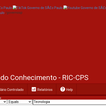
/governosp
al do Conhecimento - RIC-CPS
analytics
help
ário Controlado
Relatórios
Help
a