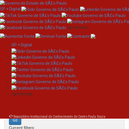
SP + Digital
/governosp
SP + Digital
Skip
Search
navigation
Search:
/governosp
for
Repositório Institucional do Conhecimento do Centro Paula Souza
Current filters: