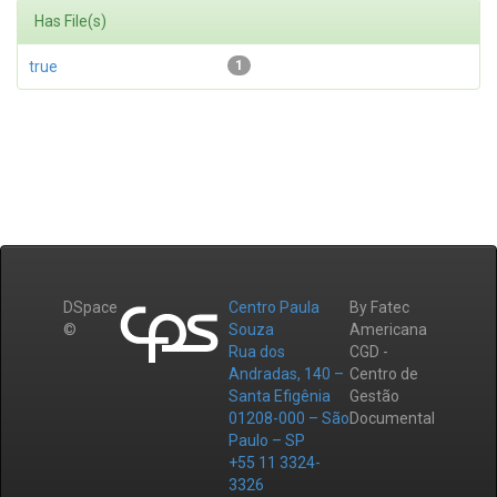
Has File(s)
true
1
DSpace
Centro Paula
By Fatec
©
Souza
Americana
Rua dos
CGD -
Andradas, 140 –
Centro de
Santa Efigênia
Gestão
01208-000 – São
Documental
Paulo – SP
+55 11 3324-
3326