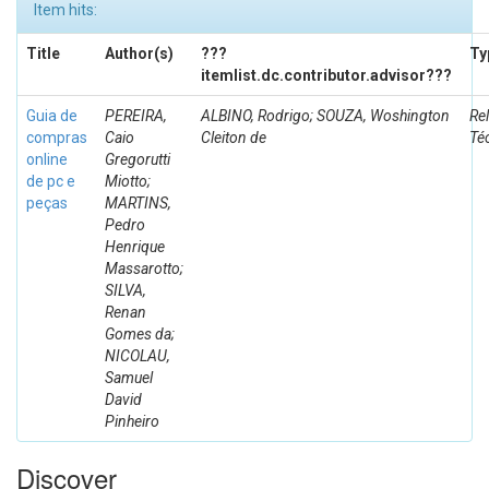
Item hits:
Title
Author(s)
???
Ty
itemlist.dc.contributor.advisor???
Guia de
PEREIRA,
ALBINO, Rodrigo; SOUZA, Woshington
Rel
compras
Caio
Cleiton de
Té
online
Gregorutti
de pc e
Miotto;
peças
MARTINS,
Pedro
Henrique
Massarotto;
SILVA,
Renan
Gomes da;
NICOLAU,
Samuel
David
Pinheiro
Discover