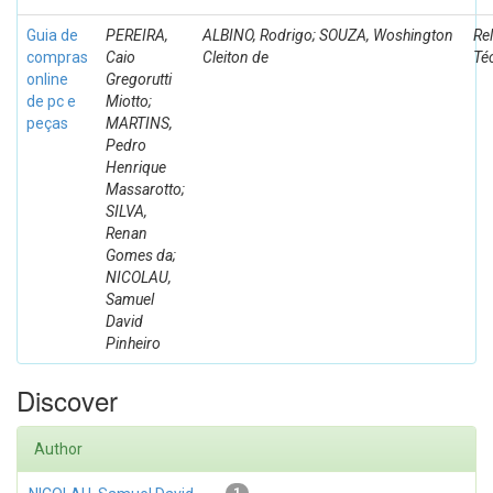
Guia de
PEREIRA,
ALBINO, Rodrigo; SOUZA, Woshington
Rel
compras
Caio
Cleiton de
Té
online
Gregorutti
de pc e
Miotto;
peças
MARTINS,
Pedro
Henrique
Massarotto;
SILVA,
Renan
Gomes da;
NICOLAU,
Samuel
David
Pinheiro
Discover
Author