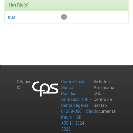
Has File(s)
true
1
DSpace
Centro Paula
By Fatec
©
Souza
Americana
Rua dos
CGD -
Andradas, 140 –
Centro de
Santa Efigênia
Gestão
01208-000 – São
Documental
Paulo – SP
+55 11 3324-
3326