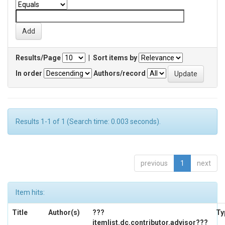
Results/Page
|
Sort items by
In order
Authors/record
Results 1-1 of 1 (Search time: 0.003 seconds).
previous
1
next
Item hits:
Title
Author(s)
???
Ty
itemlist.dc.contributor.advisor???