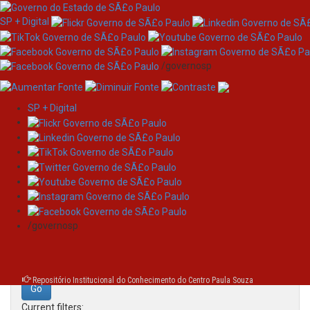
SP + Digital
/governosp
SP + Digital
Skip
Search
navigation
Search:
/governosp
for
Repositório Institucional do Conhecimento do Centro Paula Souza
Current filters: