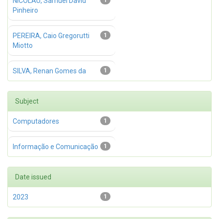
NICOLAU, Samuel David
1
Pinheiro
PEREIRA, Caio Gregorutti
1
Miotto
SILVA, Renan Gomes da
1
Subject
Computadores
1
Informação e Comunicação
1
Date issued
2023
1