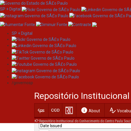
SP + Digital
SP + Digital
Skip
Search
navigation
/governosp
Search:
Repositório Institucion
for
info
spellcheck
Current filters:
About
Vocabul
Repositório Institucional do Conhecimento do Centro Paula Souz