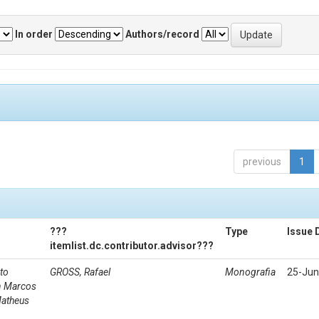
In order
Authors/record
previous
1
???
Type
Issue 
itemlist.dc.contributor.advisor???
to
GROSS, Rafael
Monografia
25-Jun
n Marcos
Matheus