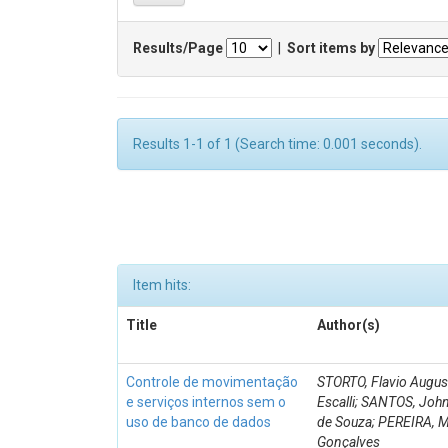
Results/Page
|
Sort items by
Results 1-1 of 1 (Search time: 0.001 seconds).
Item hits:
Title
Author(s)
Controle de movimentação
STORTO, Flavio Augus
e serviços internos sem o
Escalli; SANTOS, Joh
uso de banco de dados
de Souza; PEREIRA, 
Gonçalves