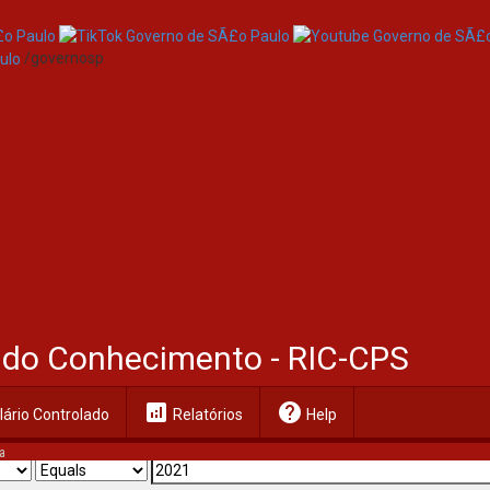
/governosp
al do Conhecimento - RIC-CPS
analytics
help
ário Controlado
Relatórios
Help
a