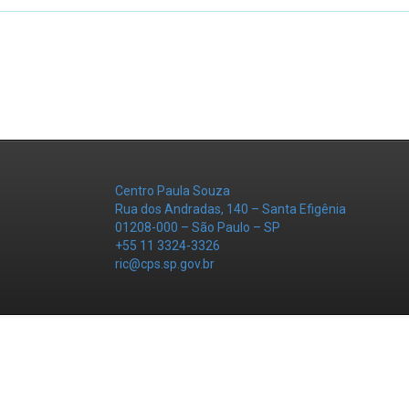
Centro Paula Souza
Rua dos Andradas, 140 – Santa Efigênia
01208-000 – São Paulo – SP
+55 11 3324-3326
ric@cps.sp.gov.br