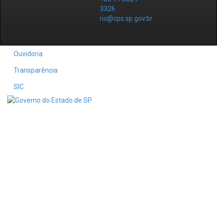
3326
ric@cps.sp.gov.br
Ouvidoria
Transparência
SIC