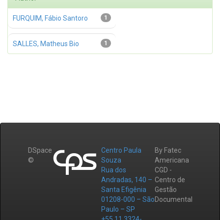
FURQUIM, Fábio Santoro
1
SALLES, Matheus Bio
1
DSpace
Centro Paula
By Fatec
©
Souza
Americana
Rua dos
CGD -
Andradas, 140 –
Centro de
Santa Efigênia
Gestão
01208-000 – São
Documental
Paulo – SP
+55 11 3324-