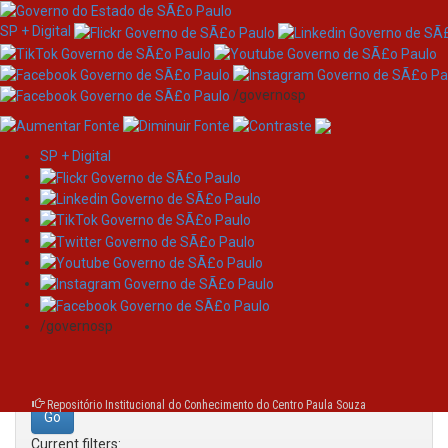
SP + Digital
/governosp
SP + Digital
Skip
Search
navigation
Search:
/governosp
for
Repositório Institucional do Conhecimento do Centro Paula Souza
Current filters: