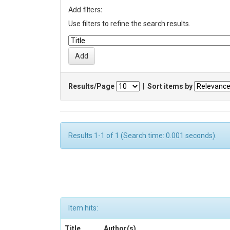
Add filters:
Use filters to refine the search results.
Results/Page
|
Sort items by
Results 1-1 of 1 (Search time: 0.001 seconds).
Item hits:
Title
Author(s)