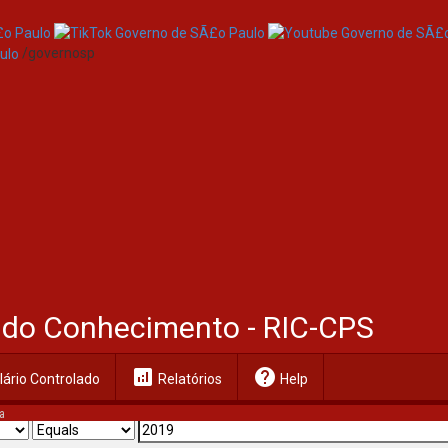
/governosp
al do Conhecimento - RIC-CPS
analytics
help
ário Controlado
Relatórios
Help
a