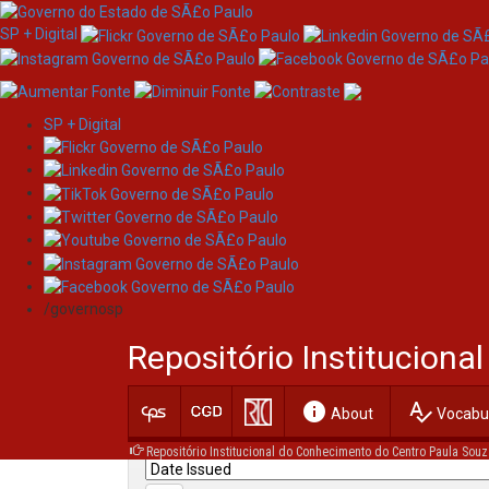
SP + Digital
SP + Digital
Skip
Search
navigation
/governosp
Search:
Repositório Institucion
for
info
spellcheck
Current filters:
About
Vocabul
Repositório Institucional do Conhecimento do Centro Paula Souz