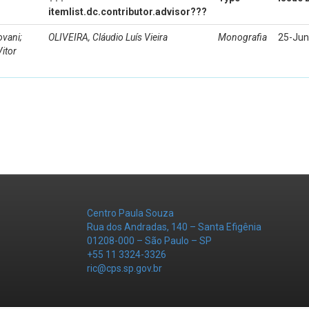
itemlist.dc.contributor.advisor???
ovani;
OLIVEIRA, Cláudio Luís Vieira
Monografia
25-Jun
itor
Centro Paula Souza
Rua dos Andradas, 140 – Santa Efigênia
01208-000 – São Paulo – SP
+55 11 3324-3326
ric@cps.sp.gov.br