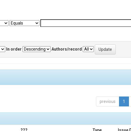
In order
Authors/record
previous
1
???
Type
Issue 