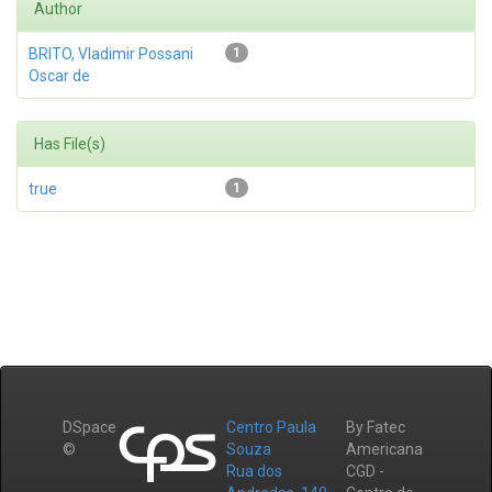
Author
BRITO, Vladimir Possani
1
Oscar de
Has File(s)
true
1
DSpace
Centro Paula
By Fatec
©
Souza
Americana
Rua dos
CGD -