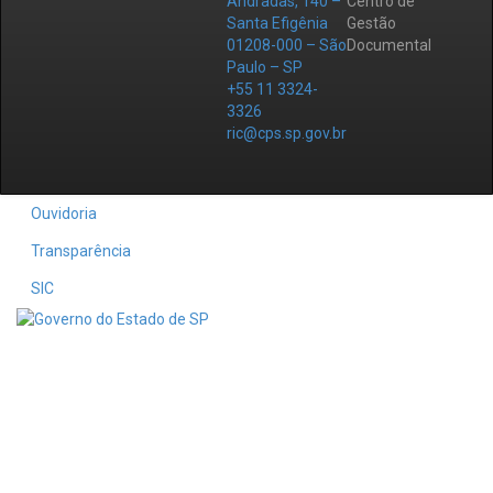
Andradas, 140 –
Centro de
Santa Efigênia
Gestão
01208-000 – São
Documental
Paulo – SP
+55 11 3324-
3326
ric@cps.sp.gov.br
Ouvidoria
Transparência
SIC