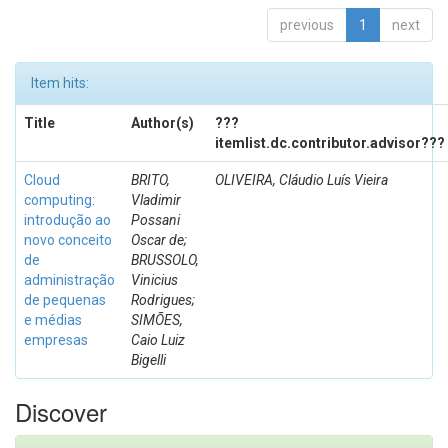
previous
1
next
Item hits:
Title
Author(s)
???
itemlist.dc.contributor.advisor???
Cloud
BRITO,
OLIVEIRA, Cláudio Luís Vieira
computing:
Vladimir
introdução ao
Possani
novo conceito
Oscar de;
de
BRUSSOLO,
administração
Vinicius
de pequenas
Rodrigues;
e médias
SIMÕES,
empresas
Caio Luiz
Bigelli
Discover