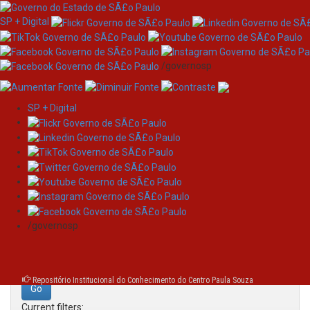
SP + Digital
/governosp
SP + Digital
Skip
Search
navigation
Search:
/governosp
for
Repositório Institucional do Conhecimento do Centro Paula Souza
Current filters: