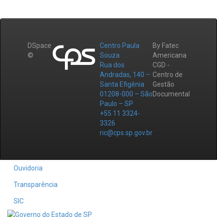
DSpace
Centro Paula
By Fatec
©
Souza
Americana
Rua dos
CGD -
Andradas, 140 –
Centro de
Santa Efigênia
Gestão
01208-000 – São
Documental
Paulo – SP
+55 11 3324-
3326
ric@cps.sp.gov.br
Ouvidoria
Transparência
SIC