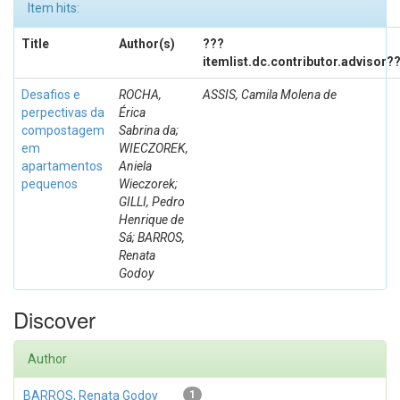
Item hits:
Title
Author(s)
???
itemlist.dc.contributor.advisor?
Desafios e
ROCHA,
ASSIS, Camila Molena de
perpectivas da
Érica
compostagem
Sabrina da;
em
WIECZOREK,
apartamentos
Aniela
pequenos
Wieczorek;
GILLI, Pedro
Henrique de
Sá; BARROS,
Renata
Godoy
Discover
Author
BARROS, Renata Godoy
1