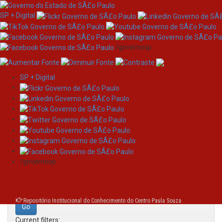
SP + Digital
/governosp
SP + Digital
Skip
Search
navigation
Search:
/governosp
for
Repositório Institucional do Conhecimento do Centro Paula Souza
Current filters: