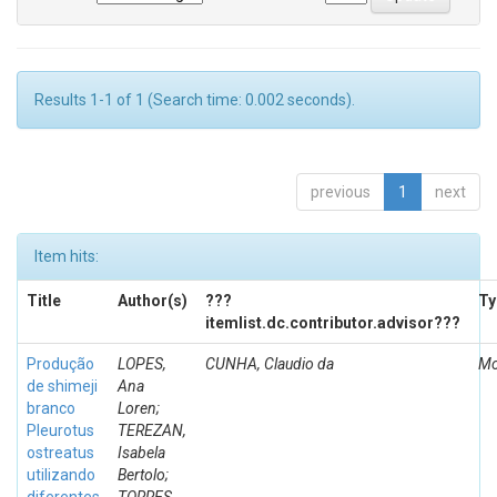
Results 1-1 of 1 (Search time: 0.002 seconds).
previous
1
next
Item hits:
Title
Author(s)
???
Ty
itemlist.dc.contributor.advisor???
Produção
LOPES,
CUNHA, Claudio da
Mo
de shimeji
Ana
branco
Loren;
Pleurotus
TEREZAN,
ostreatus
Isabela
utilizando
Bertolo;