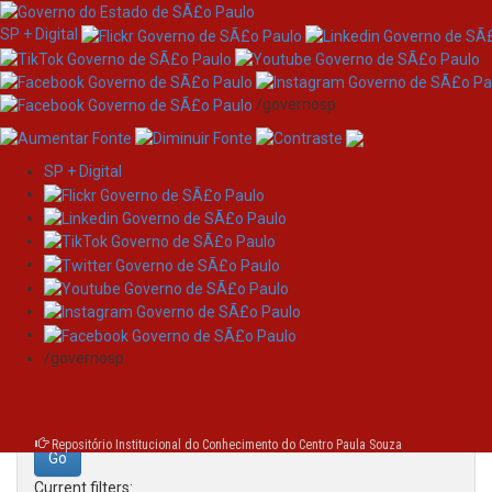
SP + Digital
/governosp
SP + Digital
Skip
Search
navigation
Search:
/governosp
for
Repositório Institucional do Conhecimento do Centro Paula Souza
Current filters: