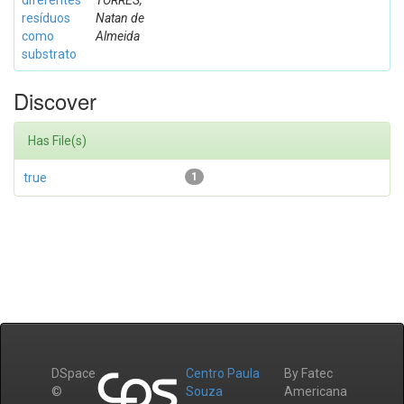
diferentes
TORRES,
resíduos
Natan de
como
Almeida
substrato
Discover
Has File(s)
true
1
DSpace
Centro Paula
By Fatec
©
Souza
Americana