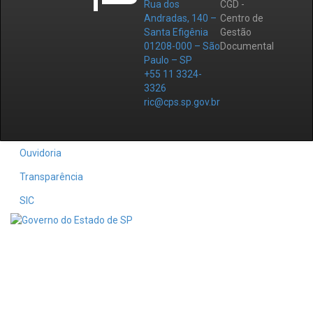
Rua dos
CGD -
Andradas, 140 –
Centro de
Santa Efigênia
Gestão
01208-000 – São
Documental
Paulo – SP
+55 11 3324-
3326
ric@cps.sp.gov.br
Ouvidoria
Transparência
SIC