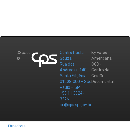
DSpace
Centro Paula
By Fatec
©
Souza
Americana
Rua dos
CGD -
Andradas, 140 –
Centro de
Santa Efigênia
Gestão
01208-000 – São
Documental
Paulo – SP
+55 11 3324-
3326
ric@cps.sp.gov.br
Ouvidoria