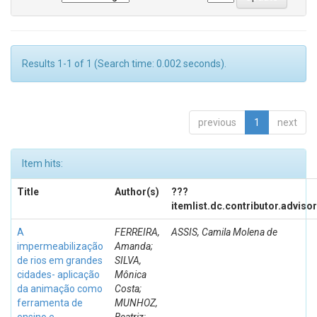
Results 1-1 of 1 (Search time: 0.002 seconds).
previous
1
next
Item hits:
Title
Author(s)
???
itemlist.dc.contributor.adviso
A
FERREIRA,
ASSIS, Camila Molena de
impermeabilização
Amanda;
de rios em grandes
SILVA,
cidades- aplicação
Mônica
da animação como
Costa;
ferramenta de
MUNHOZ,