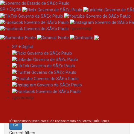
SP + Digital
/governosp
SP + Digital
Skip
Search
navigation
Search:
/governosp
for
Repositório Institucional do Conhecimento do Centro Paula Souza
Current filters: