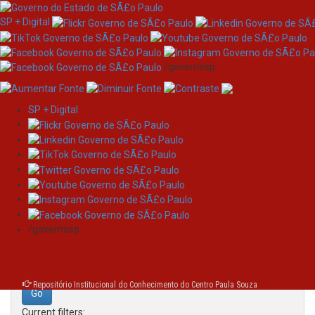
SP + Digital
/governosp
SP + Digital
Skip
Search
navigation
Search:
/governosp
for
Repositório Institucional do Conhecimento do Centro Paula Souza
Current filters: