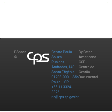
DSpace
Centro Paula
By Fatec
©
Souza
Americana
Rua dos
CGD -
Andradas, 140 –
Centro de
Santa Efigênia
Gestão
01208-000 – São
Documental
Paulo – SP
+55 11 3324-
3326
ric@cps.sp.gov.br