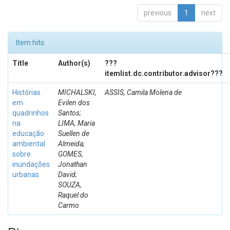
previous
1
next
Item hits:
Title
Author(s)
???
itemlist.dc.contributor.advisor???
Histórias
MICHALSKI,
ASSIS, Camila Molena de
em
Evilen dos
quadrinhos
Santos;
na
LIMA, Maria
educação
Suellen de
ambiental
Almeida;
sobre
GOMES,
inundações
Jonathan
urbanas
David;
SOUZA,
Raquel do
Carmo