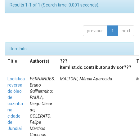
Results 1-1 of 1 (Search time: 0.001 seconds).
previous
1
next
Item hits:
Title
Author(s)
???
T
itemlist.dc.contributor.advisor???
Logística
FERNANDES,
MALTONI, Márcia Aparecida
M
reversa
Bruno
do óleo
Guilhermino;
de
PAULA,
cozinha
Diego César
na
de;
cidade
COLERATO,
de
Felipe
Jundiaí
Marthos
Cocenas