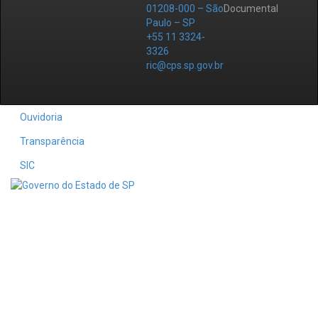
01208-000 – São
Documental
Paulo – SP
+55 11 3324-
3326
ric@cps.sp.gov.br
Ouvidoria
Transparência
SIC