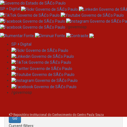
SP + Digital
/governosp
SP + Digital
Skip
Search
navigation
Search:
/governosp
for
Repositório Institucional do Conhecimento do Centro Paula Souza
Current filters: