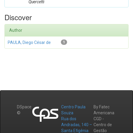
Quercetti
Discover
Author
PAULA, Diego César de
1
DSpace
Centro Paula
By Fatec
©
Souza
Americana
Rua dos
CGD -
Andradas, 140 –
Centro de
Santa Efigênia
Gestão