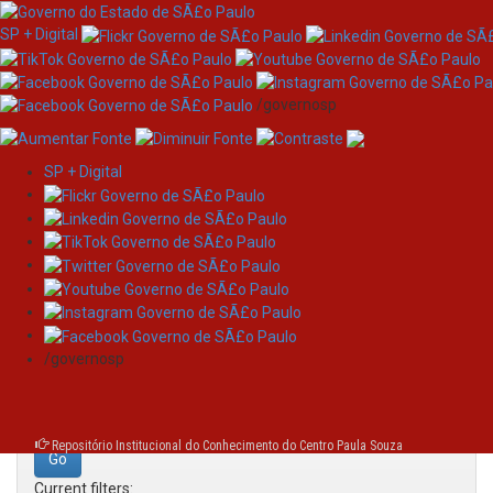
SP + Digital
/governosp
SP + Digital
Skip
Search
navigation
Search:
/governosp
for
Repositório Institucional do Conhecimento do Centro Paula Souza
Current filters: