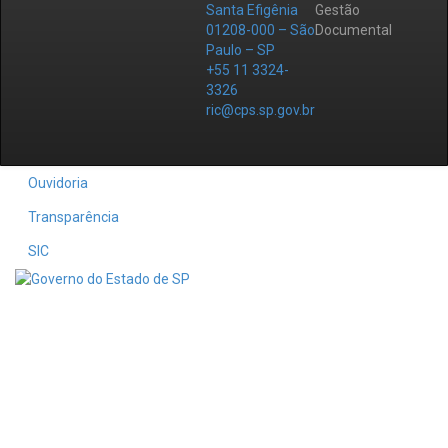
Santa Efigênia
Gestão
01208-000 – São
Documental
Paulo – SP
+55 11 3324-
3326
ric@cps.sp.gov.br
Ouvidoria
Transparência
SIC