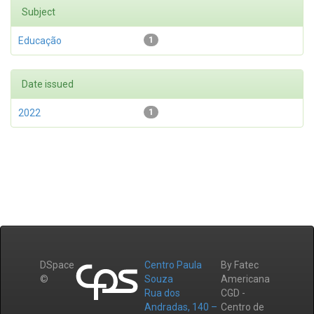
Subject
Educação
1
Date issued
2022
1
DSpace
Centro Paula
By Fatec
©
Souza
Americana
Rua dos
CGD -
Andradas, 140 –
Centro de