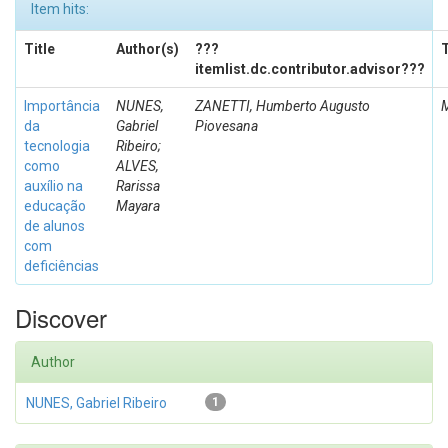
Item hits:
Title
Author(s)
???
itemlist.dc.contributor.advisor???
Importância
NUNES,
ZANETTI, Humberto Augusto
da
Gabriel
Piovesana
tecnologia
Ribeiro;
como
ALVES,
auxílio na
Rarissa
educação
Mayara
de alunos
com
deficiências
Discover
Author
NUNES, Gabriel Ribeiro
1