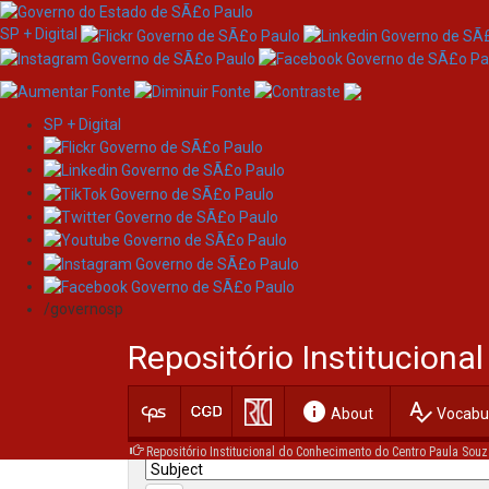
SP + Digital
SP + Digital
Skip
Search
navigation
/governosp
Search:
Repositório Institucion
for
info
spellcheck
Current filters:
About
Vocabul
Repositório Institucional do Conhecimento do Centro Paula Souz