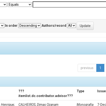
In order
Authors/record
previous
1
???
Type
Issue
itemlist.dc.contributor.advisor???
 Henrique;
CALHEIROS, Dimas Ozanam
Monografia
7-Dec