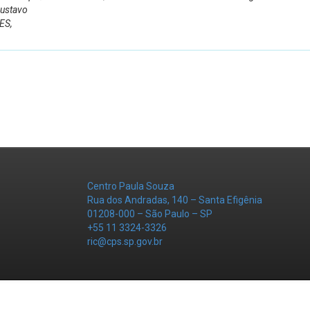
ustavo
ES,
Centro Paula Souza
Rua dos Andradas, 140 – Santa Efigênia
01208-000 – São Paulo – SP
+55 11 3324-3326
ric@cps.sp.gov.br