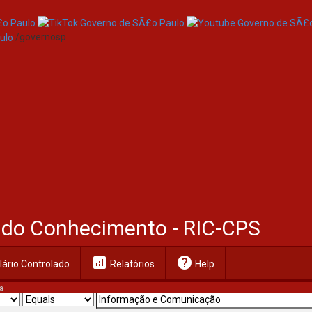
/governosp
al do Conhecimento - RIC-CPS
analytics
help
ário Controlado
Relatórios
Help
a