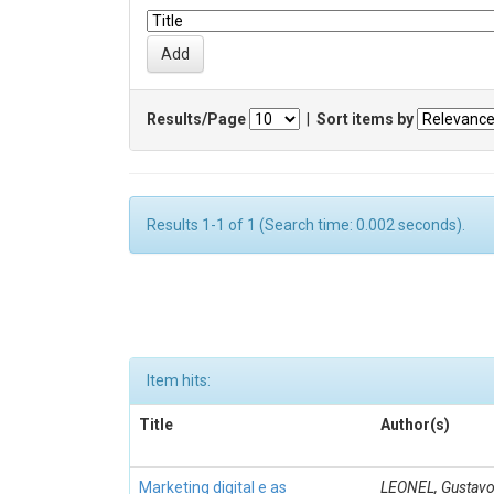
Results/Page
|
Sort items by
Results 1-1 of 1 (Search time: 0.002 seconds).
Item hits:
Title
Author(s)
Marketing digital e as
LEONEL, Gustavo