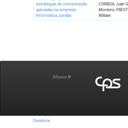
estratégias de comunicação
CORREIA, Juan G
aplicadas na empresa
Monteiro; PREST
Informática Jundiaí
William
DSpace ©
Ouvidoria