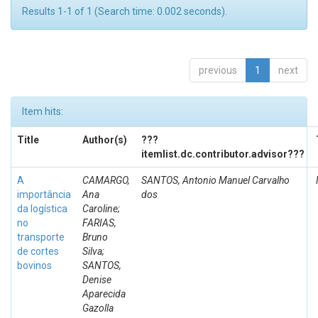
Results 1-1 of 1 (Search time: 0.002 seconds).
previous
1
next
Item hits:
Title
Author(s)
???
itemlist.dc.contributor.advisor???
A
CAMARGO,
SANTOS, Antonio Manuel Carvalho
importância
Ana
dos
da logística
Caroline;
no
FARIAS,
transporte
Bruno
de cortes
Silva;
bovinos
SANTOS,
Denise
Aparecida
Gazolla