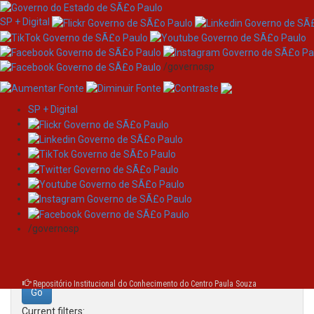
SP + Digital
/governosp
SP + Digital
Skip
Search
navigation
Search:
/governosp
for
Repositório Institucional do Conhecimento do Centro Paula Souza
Current filters: