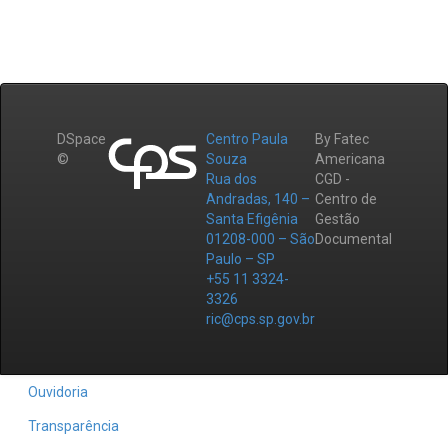
DSpace
Centro Paula
By Fatec
©
Souza
Americana
Rua dos
CGD -
Andradas, 140 –
Centro de
Santa Efigênia
Gestão
01208-000 – São
Documental
Paulo – SP
+55 11 3324-
3326
ric@cps.sp.gov.br
Ouvidoria
Transparência