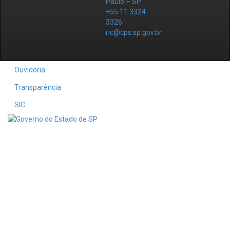
Paulo – SP
+55 11 3324-
3326
ric@cps.sp.gov.br
Ouvidoria
Transparência
SIC