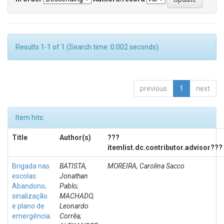
Results 1-1 of 1 (Search time: 0.002 seconds).
previous
1
next
Item hits:
Title
Author(s)
???
itemlist.dc.contributor.advisor???
Brigada nas
BATISTA,
MOREIRA, Carolina Sacco
escolas:
Jonathan
Abandono,
Pablo;
sinalização
MACHADO,
e plano de
Leonardo
emergência.
Corrêa;