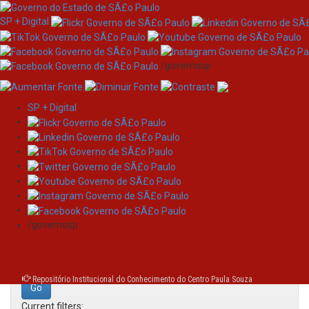
SP + Digital
/governosp
SP + Digital
Skip
Search
navigation
Search:
/governosp
for
Repositório Institucional do Conhecimento do Centro Paula Souza
Current filters: