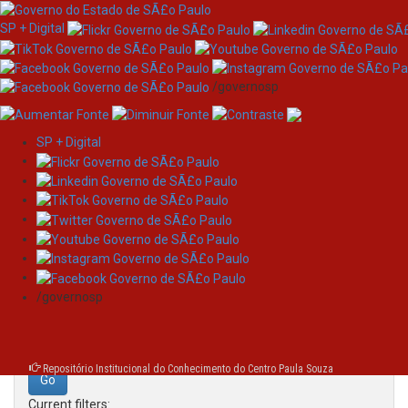
SP + Digital
/governosp
SP + Digital
Skip
Search
navigation
Search:
/governosp
for
Repositório Institucional do Conhecimento do Centro Paula Souza
Current filters: