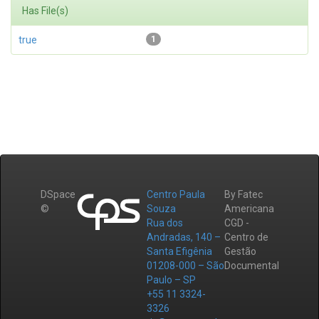
Has File(s)
true
1
DSpace
Centro Paula
By Fatec
©
Souza
Americana
Rua dos
CGD -
Andradas, 140 –
Centro de
Santa Efigênia
Gestão
01208-000 – São
Documental
Paulo – SP
+55 11 3324-
3326