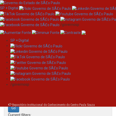
SP + Digital
/governosp
SP + Digital
Skip
Search
navigation
Search:
/governosp
for
Repositório Institucional do Conhecimento do Centro Paula Souza
Current filters: