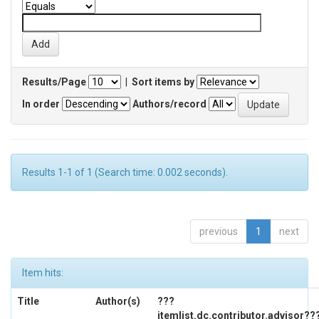
Results/Page
|
Sort items by
In order
Authors/record
Results 1-1 of 1 (Search time: 0.002 seconds).
previous
1
next
Item hits:
Title
Author(s)
???
itemlist.dc.contributor.advisor??