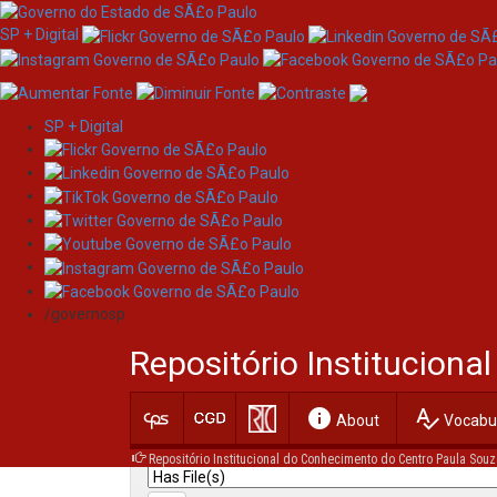
SP + Digital
SP + Digital
Skip
Search
navigation
/governosp
Search:
Repositório Institucion
for
info
spellcheck
Current filters:
About
Vocabul
Repositório Institucional do Conhecimento do Centro Paula Souz