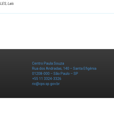
LES, Laís
Centro Paula Souza
Rua dos Andradas, 140 – Santa Efigênia
01208-000 – São Paulo – SP
+55 11 3324-3326
ric@cps.sp.gov.br