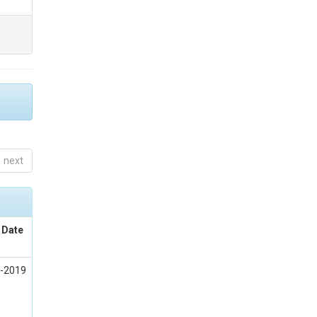
next
 Date
-2019