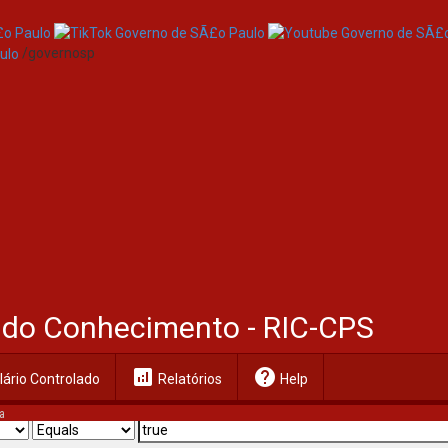
/governosp
al do Conhecimento - RIC-CPS
analytics
help
ário Controlado
Relatórios
Help
a