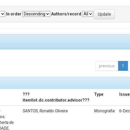
In order
Authors/record
previous
1
???
Type
Issue
itemlist.dc.contributor.advisor???
a
SANTOS, Ronaldo Oliveira
Monografia
6-Dec
os;
berta de
NDADE,